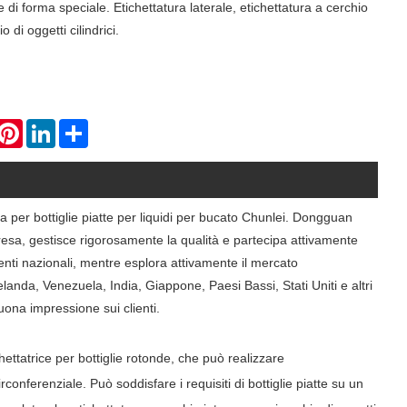
e di forma speciale. Etichettatura laterale, etichettatura a cerchio
 di oggetti cilindrici.
hatsApp
Pinterest
LinkedIn
Share
ca per bottiglie piatte per liquidi per bucato Chunlei. Dongguan
presa, gestisce rigorosamente la qualità e partecipa attivamente
enti nazionali, mentre esplora attivamente il mercato
elanda, Venezuela, India, Giappone, Paesi Bassi, Stati Uniti e altri
uona impressione sui clienti.
chettatrice per bottiglie rotonde, che può realizzare
onferenziale. Può soddisfare i requisiti di bottiglie piatte su un