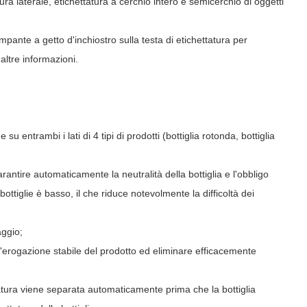
atura laterale, etichettatura a cerchio intero e semicerchio di oggetti
mpante a getto d'inchiostro sulla testa di etichettatura per
altre informazioni.
 entrambi i lati di 4 tipi di prodotti (bottiglia rotonda, bottiglia
rantire automaticamente la neutralità della bottiglia e l'obbligo
bottiglie è basso, il che riduce notevolmente la difficoltà dei
aggio;
'erogazione stabile del prodotto ed eliminare efficacemente
atura viene separata automaticamente prima che la bottiglia