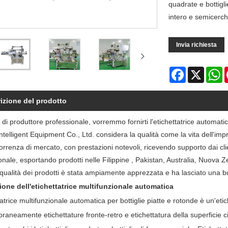
quadrate e bottigli
intero e semicerchio
Invia richiesta
Facebook
X
W
izione del prodotto
à di produttore professionale, vorremmo fornirti l'etichettatrice automati
ntelligent Equipment Co., Ltd. considera la qualità come la vita dell'im
orrenza di mercato, con prestazioni notevoli, ricevendo supporto dai cli
onale, esportando prodotti nelle Filippine , Pakistan, Australia, Nuova Z
 qualità dei prodotti è stata ampiamente apprezzata e ha lasciato una b
ione dell'etichettatrice multifunzionale automatica
tatrice multifunzionale automatica per bottiglie piatte e rotonde è un'eti
aneamente etichettature fronte-retro e etichettatura della superficie circ