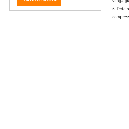
venga gui
5. Dotato
compressi