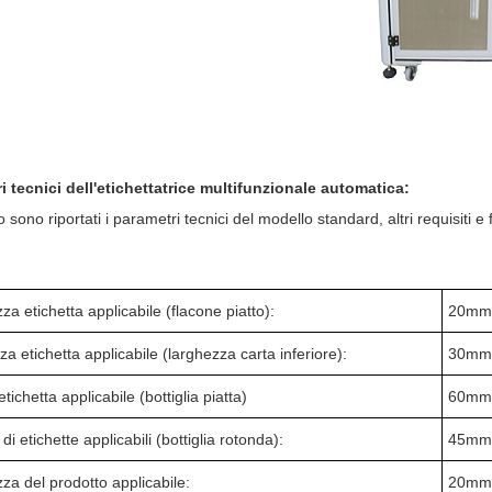
i tecnici dell'etichettatrice multifunzionale automatica:
o sono riportati i parametri tecnici del modello standard, altri requisiti 
a etichetta applicabile (flacone piatto):
2
0
mm
a etichetta applicabile (larghezza carta inferiore):
3
0mm
etichetta applicabile (bottiglia piatta)
6
0mm
 etichette applicabili (bottiglia rotonda):
45
mm
a del prodotto applicabile:
2
0mm