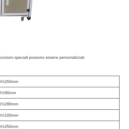
e funzioni speciali possono essere personalizzati
ï½250mm
ï½90mm
ï½2
8
0mm
ï½1
0
0mm
ï½2
5
0mm