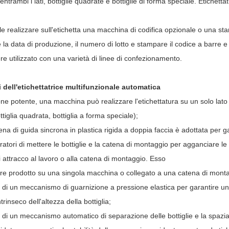
 entrambi i lati, bottiglie quadrate e bottiglie di forma speciale. Etichett
le realizzare sull'etichetta una macchina di codifica opzionale o una sta
la data di produzione, il numero di lotto e stampare il codice a barre e 
e utilizzato con una varietà di linee di confezionamento.
 dell'etichettatrice multifunzionale automatica
ne potente, una macchina può realizzare l'etichettatura su un solo lato e su
ottiglia quadrata, bottiglia a forma speciale);
ena di guida sincrona in plastica rigida a doppia faccia è adottata per ga
oratori di mettere le bottiglie e la catena di montaggio per agganciare le 
i attracco al lavoro o alla catena di montaggio. Esso
re prodotto su una singola macchina o collegato a una catena di mont
 di un meccanismo di guarnizione a pressione elastica per garantire un
ntrinseco dell'altezza della bottiglia;
 di un meccanismo automatico di separazione delle bottiglie e la spazi