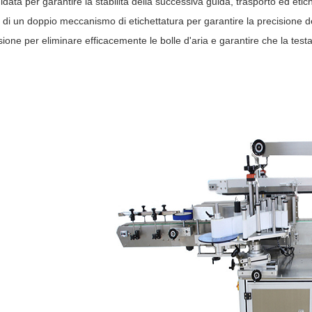
data per garantire la stabilità della successiva guida, trasporto ed etiche
 di un doppio meccanismo di etichettatura per garantire la precisione del
one per eliminare efficacemente le bolle d'aria e garantire che la testa