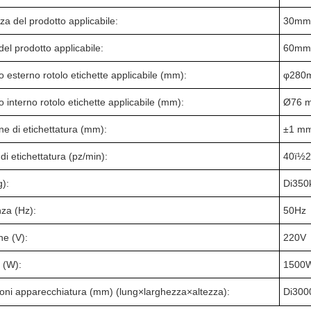
a del prodotto applicabile:
3
0mm
del prodotto applicabile:
6
0
mm
 esterno rotolo etichette applicabile (mm):
φ
280
 interno rotolo etichette applicabile (mm):
Ø76 
ne di etichettatura (mm):
±1 m
 di etichettatura (pz/min):
40ï½
g):
Di
3
5
0
za (Hz):
50Hz
ne (V):
220V
 (W):
1
50
0
oni apparecchiatura (mm) (lung
×
larghezza
×
altezza):
Di
3
00