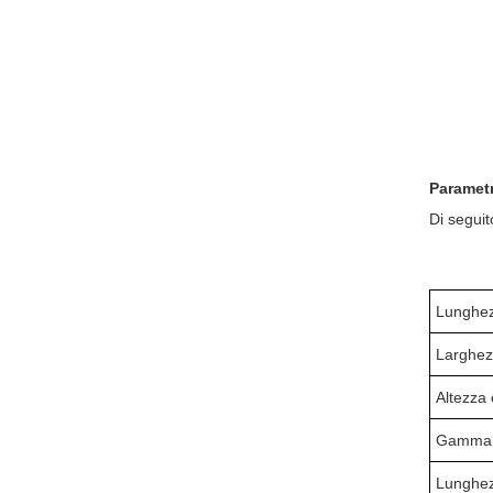
Parametr
Di seguit
Lunghezz
Larghezz
Altezza 
Gamma di
Lunghezz