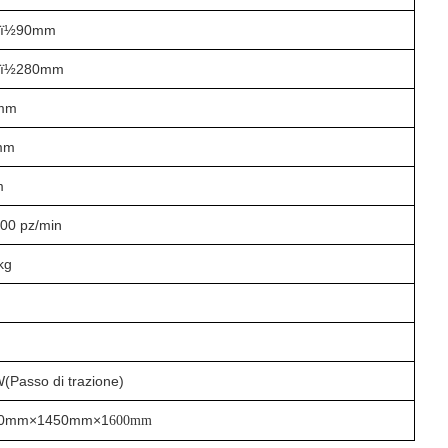
ï½90mm
ï½2
8
0mm
mm
mm
m
20
0 pz/min
kg
W(
Passo di trazione
)
0mm×1
450
mm×1
60
0mm