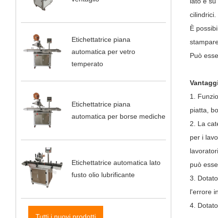
lato e su
cilindrici.
È possibi
Etichettatrice piana
stampare 
automatica per vetro
Può esser
temperato
Vantaggi
1. Funzio
Etichettatrice piana
piatta, b
automatica per borse mediche
2. La cat
per i lav
lavorator
Etichettatrice automatica lato
può esse
fusto olio lubrificante
3. Dotato
l'errore i
4. Dotato
Tutti i nuovi prodotti