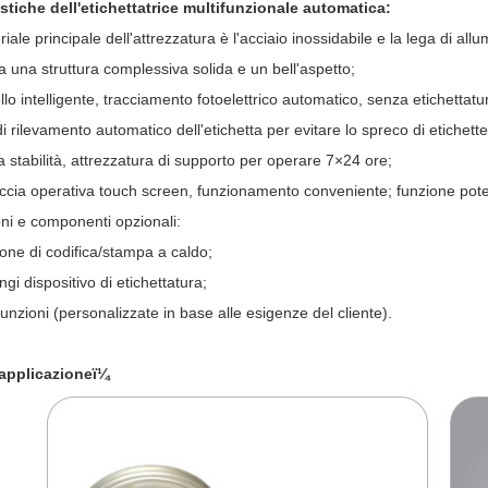
istiche dell'etichettatrice multifunzionale automatica:
eriale principale dell'attrezzatura è l'acciaio inossidabile e la lega di al
 una struttura complessiva solida e un bell'aspetto;
llo intelligente, tracciamento fotoelettrico automatico, senza etichetta
di rilevamento automatico dell'etichetta per evitare lo spreco di etichett
a stabilità, attrezzatura di supporto per operare 7×24 ore;
faccia operativa touch screen, funzionamento conveniente; funzione pot
oni e componenti opzionali:
one di codifica/stampa a caldo;
ngi dispositivo di etichettatura;
 funzioni (personalizzate in base alle esigenze del cliente).
 applicazioneï¼