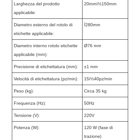
Larghezza del prodotto
20mmï½150mm
applicabile:
Diametro esterno del rotolo di
Ï280mm
etichette applicabile:
Diametro interno rotolo etichette
Ø76 mm
applicabile (mm):
Precisione di etichettatura (mm):
±1 mm
Velocità di etichettatura (pz/min):
15ï½40pz/min
Peso (kg):
Circa 35 kg
Frequenza (Hz):
50Hz
Tensione (V):
220V
Potenza (W):
120 W (fase di
trazione)