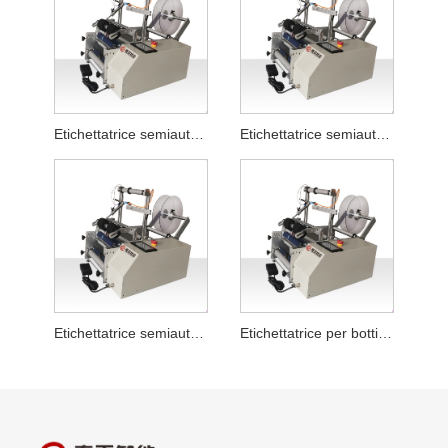
Etichettatrice semiautomatica per tubo detergente viso piatto
Etichettatrice semiautomatica per bottiglie piatte per liquidi da bucato
Etichettatrice semiautomatica per bottiglie rotonde in polvere liofilizzata
Etichettatrice per bottiglie rotonde a posizionamento semiautomatico